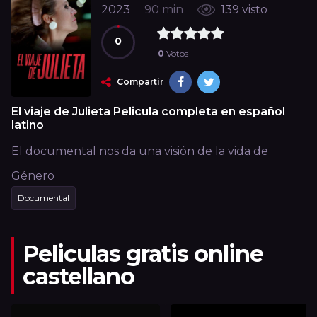
2023
90 min
139 visto
0
0
Votos
Compartir
El viaje de Julieta Pelicula completa en español
latino
El documental nos da una visión de la vida de
Julieta Serrano, de la persona y de la artista y su
Género
compromiso como actriz que para ella es sinónimo
Documental
de rigor, versatilidad y oficio, pero sobre todo de
una pasión arrolladora por una profesión a la que le
ha dedicado toda su vida.
Peliculas gratis online
castellano