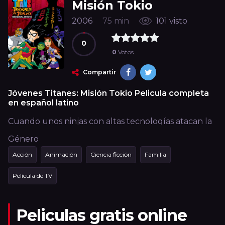
Misión Tokio
2006
75 min
101 visto
0
0
Votos
Compartir
Jóvenes Titanes: Misión Tokio Pelicula completa
en español latino
Cuando unos ninjas con altas tecnologías atacan la
torre de la ciudad, Robin, Starfire, Cyborg, Raven y
Género
Beast Boy entran en acción. Robin descubre que los
Acción
Animación
Ciencia ficción
Familia
ninjas han sido enviados por el misterioso y
amenazante criminal japonés conocido como
Película de TV
Brushogun, por lo que los titanes deberán viajar
hasta Tokio para detener al villano. (FILMAFFINITY)
Peliculas gratis online