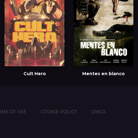
Cult Hero
Mentes en blanco
RMS OF USE
COOKIE POLICY
DMCA