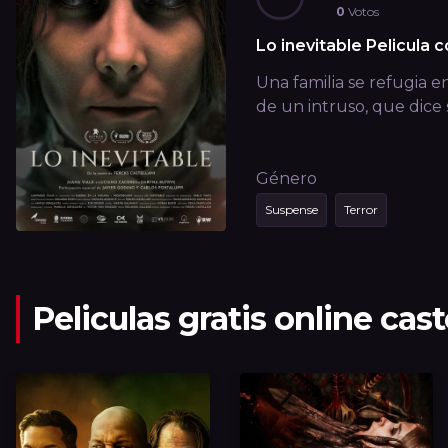
0
Votos
Lo inevitable Pelicula 
Una familia se refugia e
de un intruso, que dice 
Género
Suspense
Terror
Peliculas gratis online cas