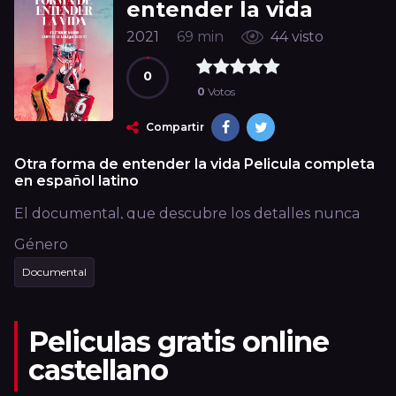
entender la vida
2021
69 min
44 visto
0
0
Votos
Compartir
Otra forma de entender la vida Pelicula completa
en español latino
El documental, que descubre los detalles nunca
vistos de la conquista del undécimo título liguero
Género
de nuestra historia, está disponible en Prime Video
Documental
desde el 10 de septiembre
Peliculas gratis online
castellano