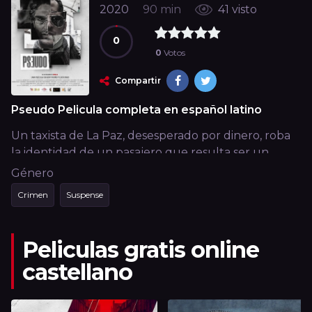
2020
90 min
41 visto
0
0
Votos
Compartir
Pseudo Pelicula completa en español latino
Un taxista de La Paz, desesperado por dinero, roba
la identidad de un pasajero que resulta ser un
mercenario contratado para cometer un atentado.
Género
Crimen
Suspense
Peliculas gratis online
castellano