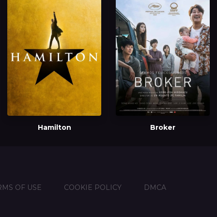
Hamilton
Broker
RMS OF USE
COOKIE POLICY
DMCA