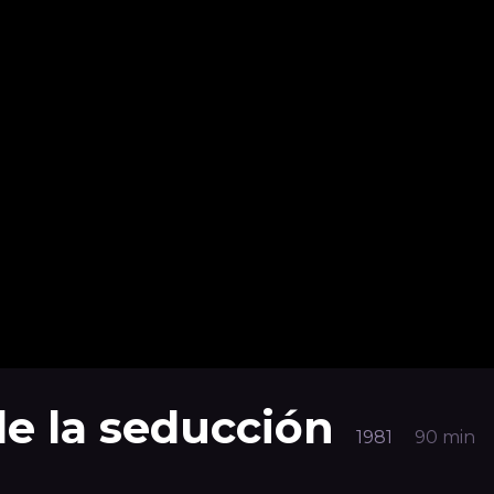
de la seducción
1981
90 min