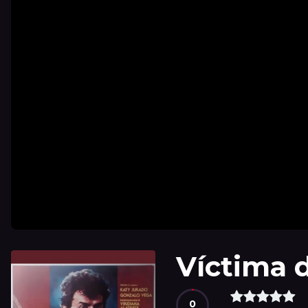
Víctima 
0