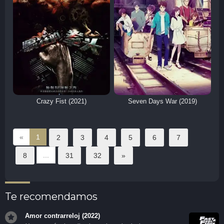
Crazy Fist (2021)
Seven Days War (2019)
«
1
2
3
4
5
6
7
...
8
31
32
»
Te recomendamos
Amor contrarreloj (2022)