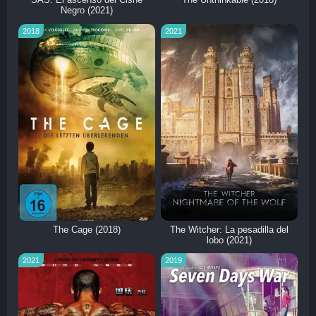
SAS: El ascenso del Cisne
The Unthinkable (2018)
Negro (2021)
2018
2021
The Cage (2018)
The Witcher: La pesadilla del
lobo (2021)
2021
2019