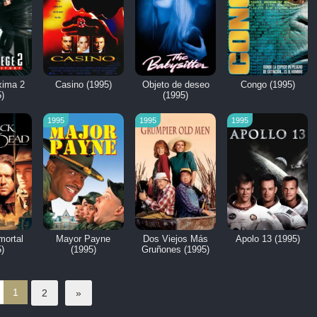
xima 2
Casino (1995)
Objeto de deseo
Congo (1995)
)
(1995)
1995
1995
1995
mortal
Mayor Payne
Dos Viejos Más
Apolo 13 (1995)
)
(1995)
Gruñones (1995)
1
2
»