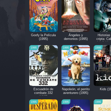
Goofy la Película
Ángeles y
Historias
(1995)
demonios (1995)
cripta: Ca
del diablo
1995
1995
1995
Escuadrón de
Napoleón, el perrito
Kids (1
combate 332
aventurero (1995)
(1995)
1995
1995
1995