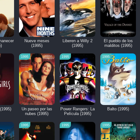
manecer
Nueve meses
Liberen a Willy 2
El pueblo de los
)
(1995)
(1995)
malditos (1995)
1995
1995
1995
(1995)
Un paseo por las
Power Rangers: La
Balto (1995)
nubes (1995)
Película (1995)
1995
1995
1995