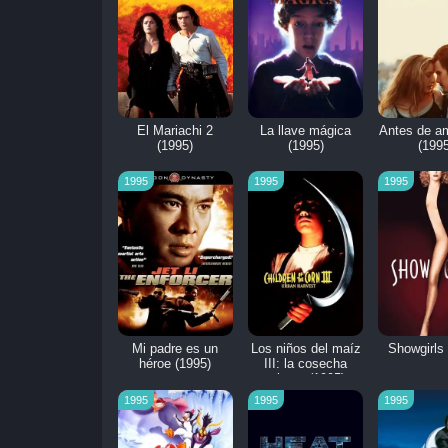
El Mariachi 2
La llave mágica
Antes de a
(1995)
(1995)
(1995
1995
1995
1995
Mi padre es un
Los niños del maíz
Showgirls 
héroe (1995)
III: la cosecha
urbana (1995)
1995
1995
1995