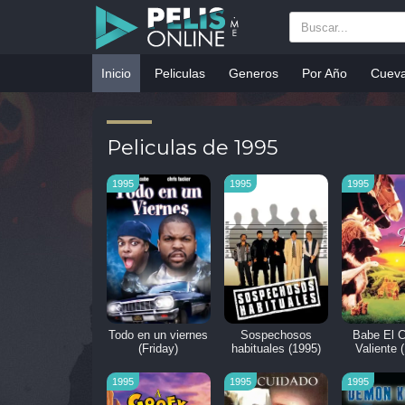
Inicio
Peliculas
Generos
Por Año
Cuev
Peliculas de 1995
1995
1995
1995
Todo en un viernes
Sospechosos
Babe El C
(Friday)
habituales (1995)
Valiente 
1995
1995
1995