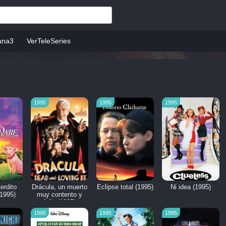
ana3
VerTeleSeries
1995
1995
1995
erdito
Drácula, un muerto
Eclipse total (1995)
Ni idea (1995)
(1995)
muy contento y
feliz (1995)
1995
1995
1995