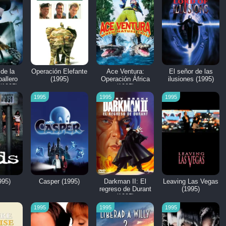
 de la
Operación Elefante
Ace Ventura:
El señor de las
ballero
(1995)
Operación África
ilusiones (1995)
 (1995)
(1995)
1995
1995
1995
995)
Casper (1995)
Darkman II: El
Leaving Las Vegas
regreso de Durant
(1995)
(1995)
1995
1995
1995