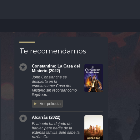
Te recomendamos
Constantine: La Casa del
Misterio (2022)
John Constantine se
despierta en la
espeluznante Casa del
Misterio sin recordar cómo
lleg&oac...
Ver pelicula
Alcarràs (2022)
El abuelo ha dejado de
hablar, pero nadie de la
extensa familia Solé sabe la
razón. Co...