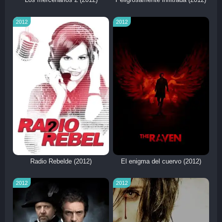
Los mercenarios 2 (2012)
Peligrosamente infiltrada (2012)
2012
2012
Radio Rebelde (2012)
El enigma del cuervo (2012)
2012
2012