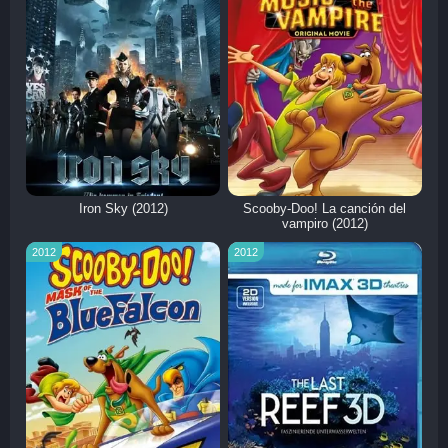
Iron Sky (2012)
Scooby-Doo! La canción del
vampiro (2012)
2012
2012