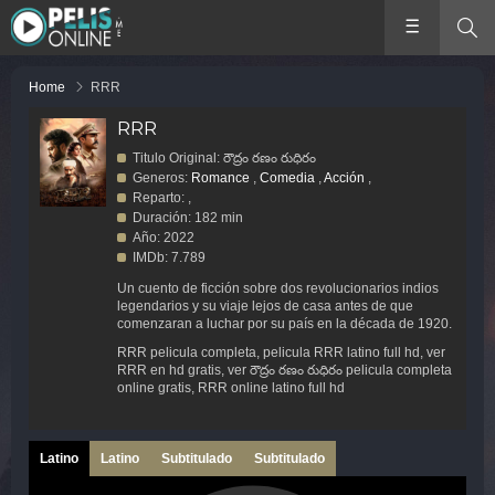
Home
RRR
RRR
Titulo Original: రౌద్రం రణం రుధిరం
Generos:
Romance
,
Comedia
,
Acción
,
Reparto: ,
Duración: 182 min
Año: 2022
IMDb: 7.789
Un cuento de ficción sobre dos revolucionarios indios
legendarios y su viaje lejos de casa antes de que
comenzaran a luchar por su país en la década de 1920.
RRR pelicula completa, pelicula RRR latino full hd, ver
RRR en hd gratis, ver రౌద్రం రణం రుధిరం pelicula completa
online gratis, RRR online latino full hd
Latino
Latino
Subtitulado
Subtitulado