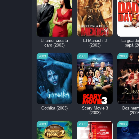
El amor cuesta
El Mariachi 3
La guarde
caro (2003)
(2003)
papá (2
2003
2003
2003
Gothika (2003)
Scary Movie 3
Dos her
(2003)
(2003
2003
2003
2003