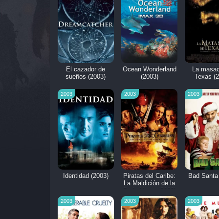
El cazador de
Ocean Wonderland
La masac
sueños (2003)
(2003)
Texas (
2003
2003
2003
Identidad (2003)
Piratas del Caribe:
Bad Santa
La Maldición de la
Perla Negra (2003)
2003
2003
2003