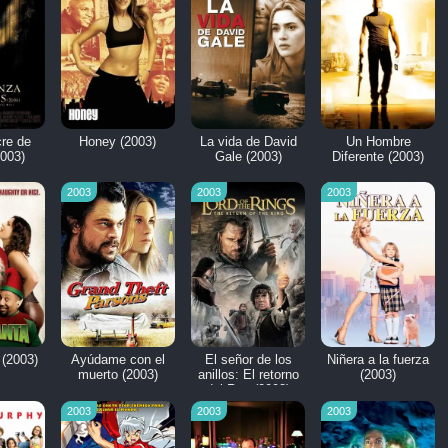
re de
Honey (2003)
La vida de David
Un Hombre
2003)
Gale (2003)
Diferente (2003)
2003
2003
2003
 (2003)
Ayúdame con el
El señor de los
Niñera a la fuerza
muerto (2003)
anillos: El retorno
(2003)
del Rey (2003)
2003
2003
2003