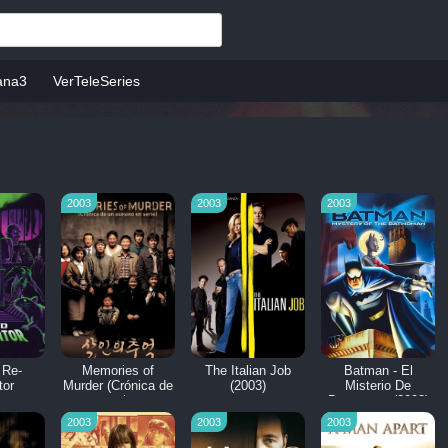
ana3
VerTeleSeries
2003
2003
2003
 Re-
Memories of
The Italian Job
Batman - El
tor
Murder (Crónica de
(2003)
Misterio De
un asesino en
Batwoman (2003)
serie)
2003
2003
2003