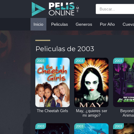
Inicio
Peliculas
Generos
Por Año
Cuev
Peliculas de 2003
2003
2003
2003
The Cheetah Girls
May, ¿quieres ser
Beyond
mi amigo?
Anima
2003
2003
2003