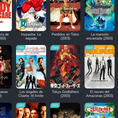
ría de
Inuyasha: La
Perdidos en Tokio
La mansión
003)
espada
(2003)
encantada (2003)
conquistadora
(2003)
2003
2003
2003
manas
Los ángeles de
Tokyo Godfathers
El tesoro del
)
Charlie: Al límite
(2003)
Amazonas (2003)
(2003)
2003
2003
2003