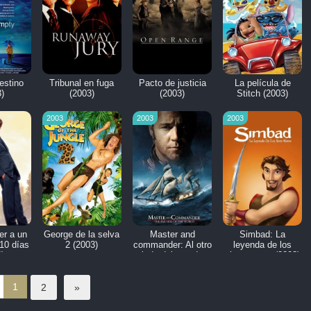
estino
Tribunal en fuga
Pacto de justicia
La película de
)
(2003)
(2003)
Stitch (2003)
2003
2003
2003
er a un
George de la selva
Master and
Simbad: La
10 días
2 (2003)
commander: Al otro
leyenda de los
)
lado del mundo
siete mares (2003)
(2003)
1
2
»