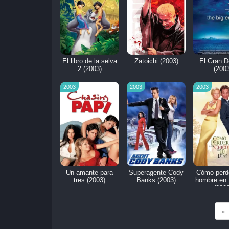
El libro de la selva
Zatoichi (2003)
El Gran D
2 (2003)
(2003
2003
2003
2003
Un amante para
Superagente Cody
Cómo perd
tres (2003)
Banks (2003)
hombre en 
(2003
«