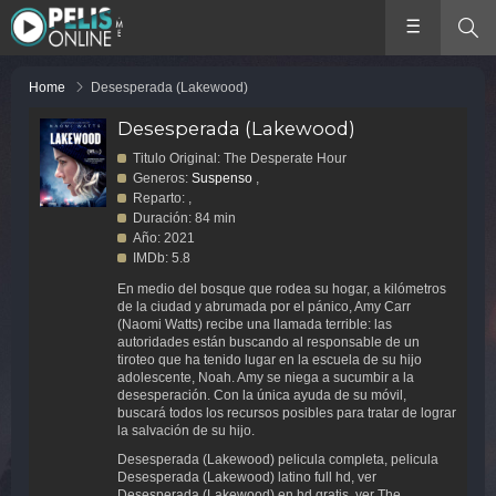
Home
Desesperada (Lakewood)
Desesperada (Lakewood)
Titulo Original: The Desperate Hour
Generos:
Suspenso
,
Reparto: ,
Duración: 84 min
Año: 2021
IMDb: 5.8
En medio del bosque que rodea su hogar, a kilómetros
de la ciudad y abrumada por el pánico, Amy Carr
(Naomi Watts) recibe una llamada terrible: las
autoridades están buscando al responsable de un
tiroteo que ha tenido lugar en la escuela de su hijo
adolescente, Noah. Amy se niega a sucumbir a la
desesperación. Con la única ayuda de su móvil,
buscará todos los recursos posibles para tratar de lograr
la salvación de su hijo.
Desesperada (Lakewood) pelicula completa, pelicula
Desesperada (Lakewood) latino full hd, ver
Desesperada (Lakewood) en hd gratis, ver The